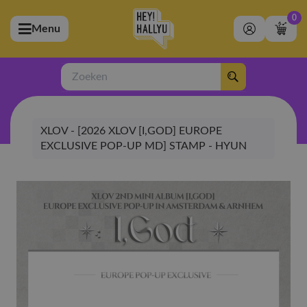
0
Menu
bmenu (Artiesten)
ubmenu (Merchandise)
Zoeken
bmenu (Exclusive)
XLOV - [2026 XLOV [I,GOD] EUROPE
bmenu (Winkel)
EXCLUSIVE POP-UP MD] STAMP - HYUN