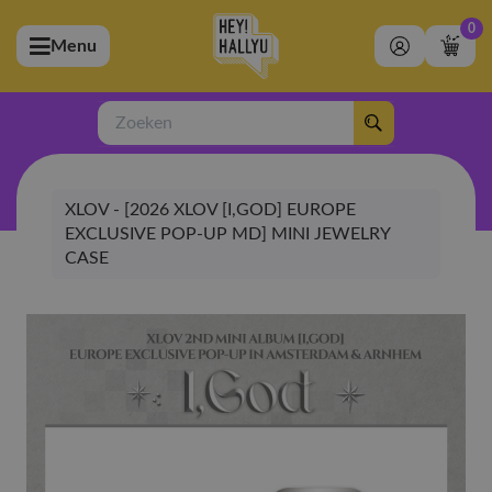
0
Menu
bmenu (Artiesten)
ubmenu (Merchandise)
Zoeken
bmenu (Exclusive)
XLOV - [2026 XLOV [I,GOD] EUROPE
bmenu (Winkel)
EXCLUSIVE POP-UP MD] MINI JEWELRY
CASE