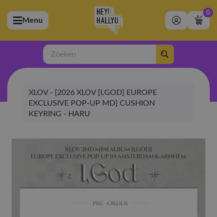
0
Menu
bmenu (Artiesten)
ubmenu (Merchandise)
Zoeken
bmenu (Exclusive)
XLOV - [2026 XLOV [I,GOD] EUROPE
bmenu (Winkel)
EXCLUSIVE POP-UP MD] CUSHION
KEYRING - HARU