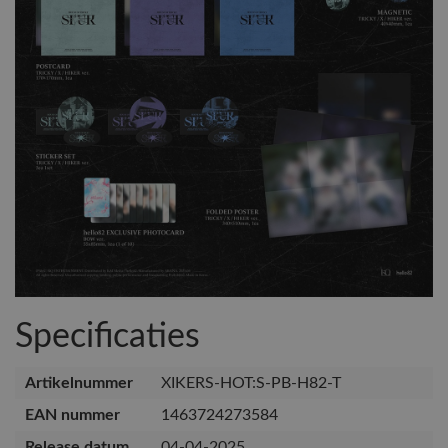
Specificaties
Artikelnummer
XIKERS-HOT:S-PB-H82-T
EAN nummer
1463724273584
Release datum
04-04-2025