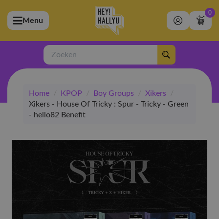
0
Menu
bmenu (Artiesten)
ubmenu (Merchandise)
Zoeken
bmenu (Exclusive)
Home
/
KPOP
/
Boy Groups
/
Xikers
/
bmenu (Winkel)
Xikers - House Of Tricky : Spur - Tricky - Green
- hello82 Benefit