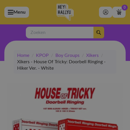
0
Menu
bmenu (Artiesten)
ubmenu (Merchandise)
Zoeken
bmenu (Exclusive)
Home
/
KPOP
/
Boy Groups
/
Xikers
/
bmenu (Winkel)
Xikers - House Of Tricky: Doorbell Ringing -
Hiker Ver. - White