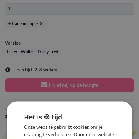
Cadeau papier 3
,-
Versies
Hiker - White
Tricky - red
Levertijd: 2-3 weken
Houd mij op de hoogte
Niet op voorraad
in Arnhem
Het is 🍪 tijd
Indien op voorraad
binnen 2 werkdagen
verzonden
Onze website gebruikt cookies om je
ervaring te verbeteren. Door onze website