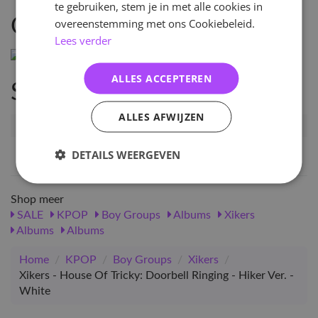
te gebruiken, stem je in met alle cookies in
Omschrijving
overeenstemming met ons Cookiebeleid.
Lees verder
ALLES ACCEPTEREN
Specificaties
ALLES AFWIJZEN
Artikelnummer
78581
EAN nummer
8804775254765
DETAILS WEERGEVEN
Shop meer
SALE
KPOP
Boy Groups
Albums
Xikers
Albums
Albums
Home
/
KPOP
/
Boy Groups
/
Xikers
/
Xikers - House Of Tricky: Doorbell Ringing - Hiker Ver. -
White