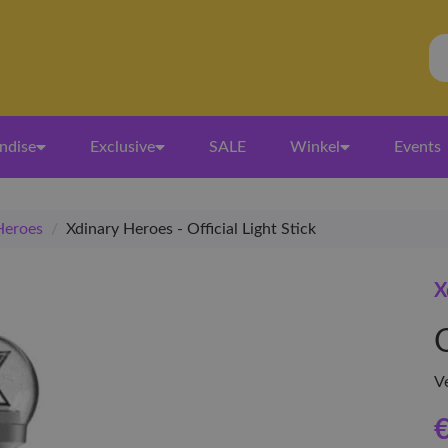
ndise
Exclusive
SALE
Winkel
Events
Heroes
/
Xdinary Heroes - Official Light Stick
X
O
V
€