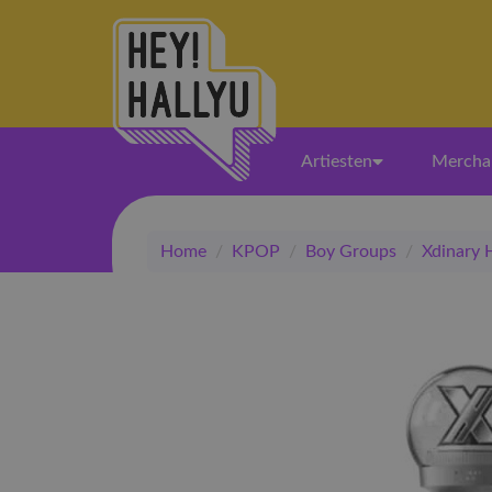
Artiesten
Mercha
Home
/
KPOP
/
Boy Groups
/
Xdinary 