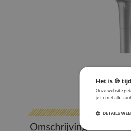
Het is 🍪 tij
Onze website gebr
je in met alle c
DETAILS WE
Omschrijving