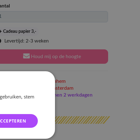
antal
Cadeau papier 3
,-
Levertijd: 2-3 weken
Houd mij op de hoogte
Niet op voorraad
in Arnhem
Niet op voorraad
in Amsterdam
Indien op voorraad
binnen 2 werkdagen
 gebruiken, stem
erzonden
ACCEPTEREN