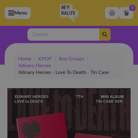
0
Menu
bmenu (Artiesten)
ubmenu (Merchandise)
Zoeken
bmenu (Exclusive)
Home
/
KPOP
/
Boy Groups
/
bmenu (Winkel)
Xdinary Heroes
/
Xdinary Heroes - Lxve To Death - Tin Case