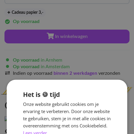
Cadeau papier 3
,-
Op voorraad
In winkelwagen
Op voorraad
in Arnhem
Op voorraad
in Amsterdam
Indien op voorraad
binnen 2 werkdagen
verzonden
Het is 🍪 tijd
Onze website gebruikt cookies om je
Omschrijving
ervaring te verbeteren. Door onze website
te gebruiken, stem je in met alle cookies in
overeenstemming met ons Cookiebeleid.
Specificaties
Lees verder