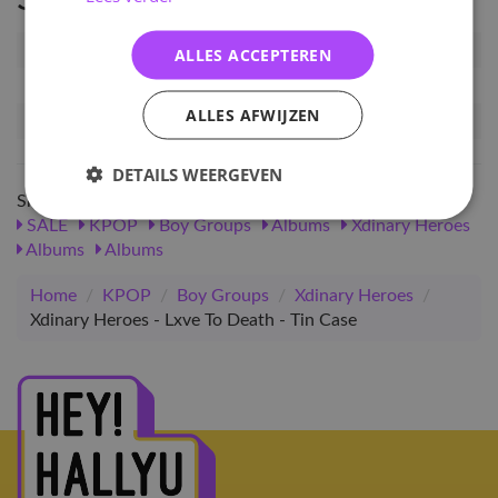
Artikelnummer
XHEROES-LTD-TC
ALLES ACCEPTEREN
EAN nummer
5966992484424
ALLES AFWIJZEN
Release datum
24-10-2025
DETAILS WEERGEVEN
Shop meer
SALE
KPOP
Boy Groups
Albums
Xdinary Heroes
Albums
Albums
Home
/
KPOP
/
Boy Groups
/
Xdinary Heroes
/
Xdinary Heroes - Lxve To Death - Tin Case