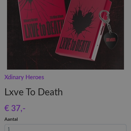
Xdinary Heroes
Lxve To Death
€ 37
,-
Aantal