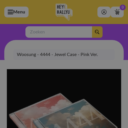
0
Menu
bmenu (Artiesten)
ubmenu (Merchandise)
Zoeken
bmenu (Exclusive)
Woosung - 4444 - Jewel Case - Pink Ver.
bmenu (Winkel)