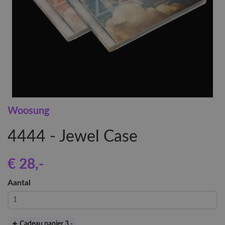
Woosung
4444 - Jewel Case
€ 28
,-
Aantal
Cadeau papier 3
,-