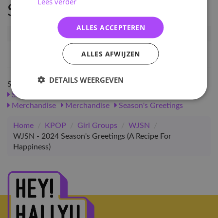
Lees verder
Specificaties
ALLES ACCEPTEREN
Artikelnummer
121426
EAN nummer
1000001214269
ALLES AFWIJZEN
DETAILS WEERGEVEN
Shop meer
SALE
KPOP
Girl Groups
Merchandise
WJSN
Merchandise
Merchandise
Season's Greetings
Home
/
KPOP
/
Girl Groups
/
WJSN
/
WJSN - 2024 Season's Greetings (A Recipe For
Happiness)