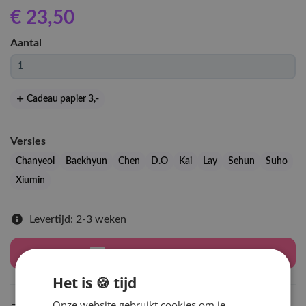
€ 23
,50
Aantal
Cadeau papier 3
,-
Versies
Chanyeol
Baekhyun
Chen
D.O
Kai
Lay
Sehun
Suho
Xiumin
Levertijd: 2-3 weken
Houd mij op de hoogte
Het is 🍪 tijd
Onze website gebruikt cookies om je