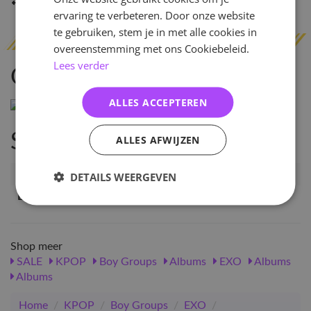
Indien op voorraad
binnen 2 werkdagen
verzonden
ervaring te verbeteren. Door onze website
te gebruiken, stem je in met alle cookies in
overeenstemming met ons Cookiebeleid.
Lees verder
Omschrijving
ALLES ACCEPTEREN
Specificaties
ALLES AFWIJZEN
Artikelnummer
51796
DETAILS WEERGEVEN
EAN nummer
1000000517965
Shop meer
SALE
KPOP
Boy Groups
Albums
EXO
Albums
Albums
Home
/
KPOP
/
Boy Groups
/
EXO
/