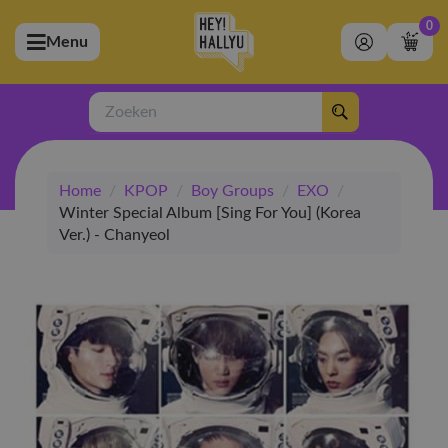
0
Menu
bmenu (Artiesten)
ubmenu (Merchandise)
Zoeken
bmenu (Exclusive)
Home
/
KPOP
/
Boy Groups
/
EXO
/
bmenu (Winkel)
Winter Special Album [Sing For You] (Korea
Ver.) - Chanyeol