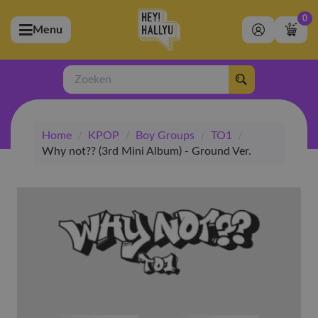
0
Menu
bmenu (Artiesten)
ubmenu (Merchandise)
Zoeken
bmenu (Exclusive)
Home
/
KPOP
/
Boy Groups
/
TO1
/
bmenu (Winkel)
Why not?? (3rd Mini Album) - Ground Ver.