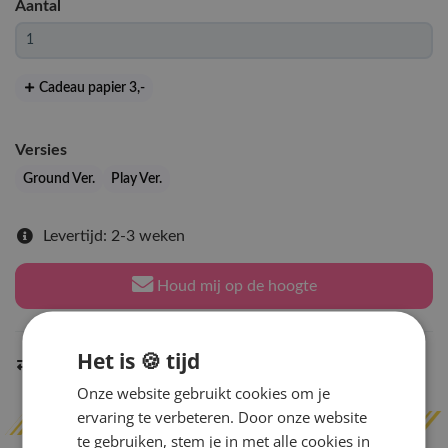
Aantal
Cadeau papier 3
,-
Versies
Ground Ver.
Play Ver.
Levertijd: 2-3 weken
Houd mij op de hoogte
Het is 🍪 tijd
Indien op voorraad
binnen 2 werkdagen
verzonden
Onze website gebruikt cookies om je
ervaring te verbeteren. Door onze website
te gebruiken, stem je in met alle cookies in