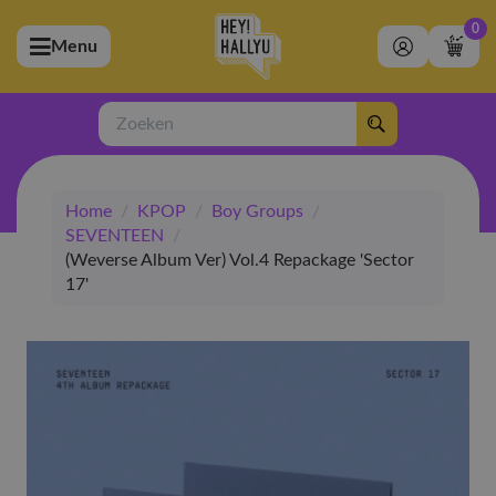
0
Menu
bmenu (Artiesten)
ubmenu (Merchandise)
Zoeken
bmenu (Exclusive)
Home
/
KPOP
/
Boy Groups
/
bmenu (Winkel)
SEVENTEEN
/
(Weverse Album Ver) Vol.4 Repackage 'Sector
17'