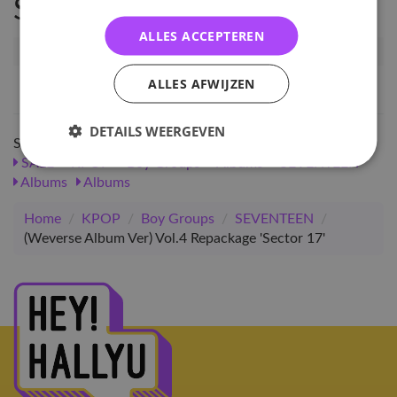
Specificaties
ALLES ACCEPTEREN
Artikelnummer
33056
EAN nummer
8809848758003
ALLES AFWIJZEN
DETAILS WEERGEVEN
Shop meer
SALE
KPOP
Boy Groups
Albums
SEVENTEEN
Albums
Albums
Home
/
KPOP
/
Boy Groups
/
SEVENTEEN
/
(Weverse Album Ver) Vol.4 Repackage 'Sector 17'