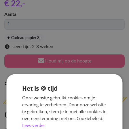
€ 22
,-
Aantal
Cadeau papier 3
,-
Levertijd: 2-3 weken
Houd mij op de hoogte
Indien op voorraad
binnen 2 werkdagen
verzonden
Het is 🍪 tijd
Onze website gebruikt cookies om je
ervaring te verbeteren. Door onze website
te gebruiken, stem je in met alle cookies in
Omschrijving
overeenstemming met ons Cookiebeleid.
Lees verder