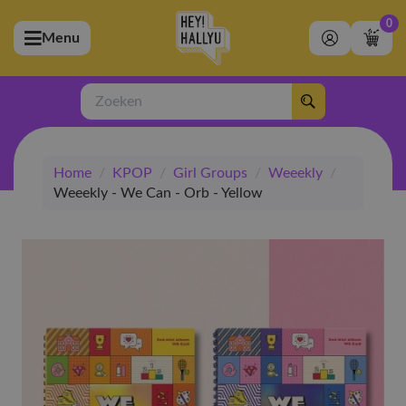
0
Menu
bmenu (Artiesten)
ubmenu (Merchandise)
Zoeken
bmenu (Exclusive)
Home
/
KPOP
/
Girl Groups
/
Weeekly
/
bmenu (Winkel)
Weeekly - We Can - Orb - Yellow