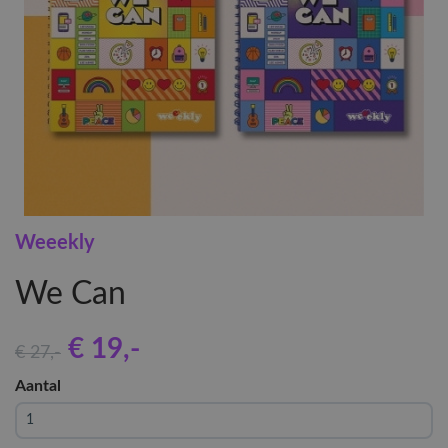
Weeekly
We Can
€ 19
,-
€ 27
,-
Aantal