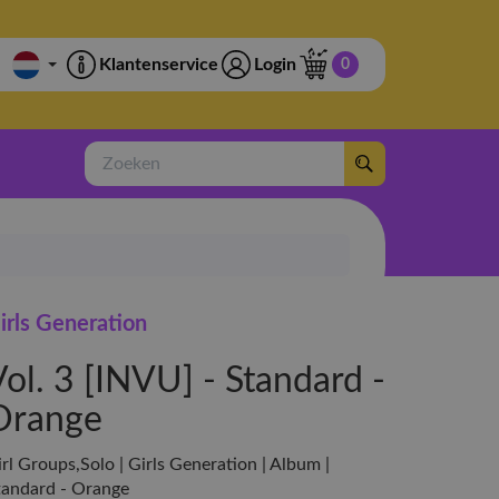
Klantenservice
Login
0
Zoeken
irls Generation
ol. 3 [INVU] - Standard -
Orange
rl Groups,Solo | Girls Generation | Album |
tandard - Orange