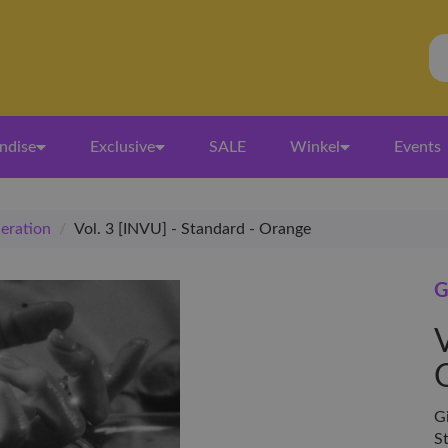
ndise
Exclusive
SALE
Winkel
Events
neration
/
Vol. 3 [INVU] - Standard - Orange
G
V
Gi
S