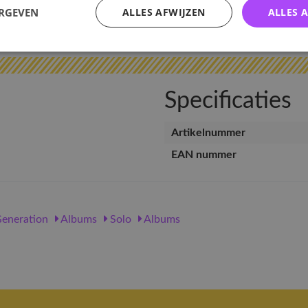
ERGEVEN
ALLES AFWIJZEN
ALLES 
v
Specificaties
Artikelnummer
EAN nummer
Generation
Albums
Solo
Albums