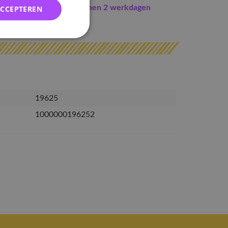
Indien op voorraad
binnen 2 werkdagen
ACCEPTEREN
erzonden
19625
1000000196252