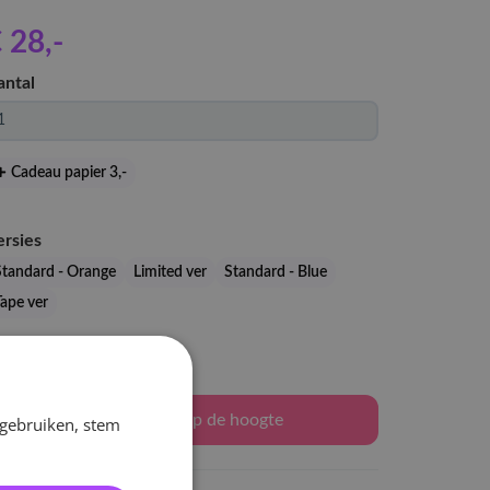
 28
,-
antal
Cadeau papier 3
,-
ersies
Standard - Orange
Limited ver
Standard - Blue
Tape ver
Levertijd: 2-3 weken
Houd mij op de hoogte
 gebruiken, stem