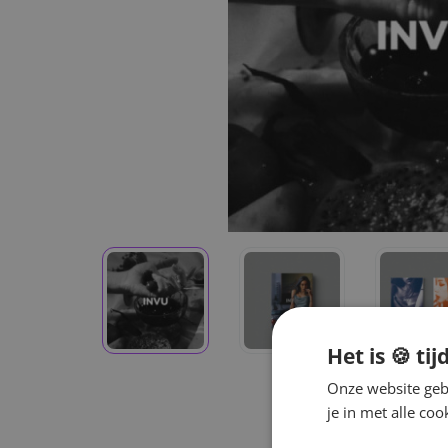
Het is 🍪 tij
Onze website gebr
je in met alle c