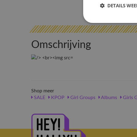
DETAILS WE
Omschrijving
Shop meer
SALE
KPOP
Girl Groups
Albums
Girls 