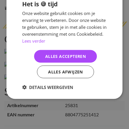
Het is 🍪 tijd
Indien op voorraad
binnen 2 werkdagen
verzonden
Onze website gebruikt cookies om je
ervaring te verbeteren. Door onze website
te gebruiken, stem je in met alle cookies in
overeenstemming met ons Cookiebeleid.
Omschrijving
Lees verder
ALLES ACCEPTEREN
ALLES AFWIJZEN
DETAILS WEERGEVEN
Specificaties
Artikelnummer
25831
EAN nummer
8804775251412