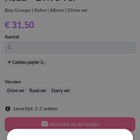
Boy Groups | Astro | Album | Drive ver
€ 31
,50
Aantal
Cadeau papier 3
,-
Versies
Drive ver
Road ver
Starry ver
Levertijd: 2-3 weken
Houd mij op de hoogte