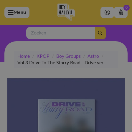
0
Menu
bmenu (Artiesten)
ubmenu (Merchandise)
Zoeken
bmenu (Exclusive)
Home
/
KPOP
/
Boy Groups
/
Astro
/
bmenu (Winkel)
Vol.3 Drive To The Starry Road - Drive ver