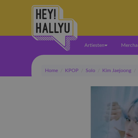
Artiesten
Mercha
Home
/
KPOP
/
Solo
/
Kim Jaejoong
/