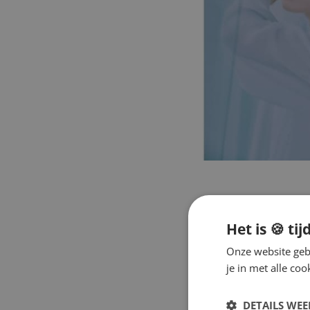
Het is 🍪 tij
Onze website gebr
je in met alle c
DETAILS WE