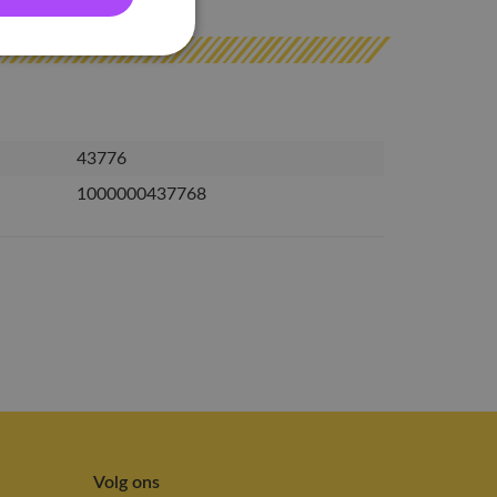
43776
1000000437768
Volg ons