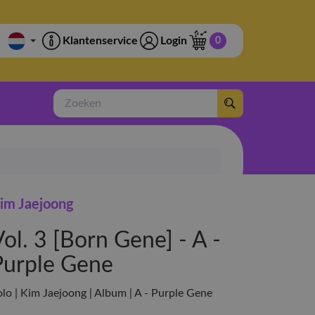
Klantenservice
Login
0
Zoeken
im Jaejoong
ol. 3 [Born Gene] - A -
Purple Gene
olo | Kim Jaejoong | Album | A - Purple Gene