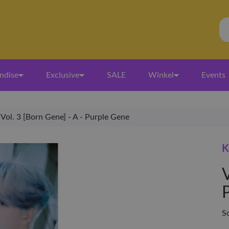
ndise
Exclusive
SALE
Winkel
Events
Vol. 3 [Born Gene] - A - Purple Gene
K
V
S