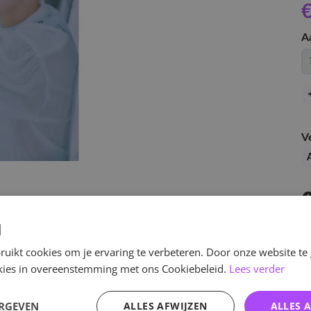
€
A
V
d
uikt cookies om je ervaring te verbeteren. Door onze website te
ookies in overeenstemming met ons Cookiebeleid.
Lees verder
v
ERGEVEN
ALLES AFWIJZEN
ALLES 