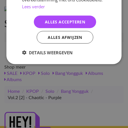
Lees verder
ALLES ACCEPTEREN
Specificaties
ALLES AFWIJZEN
Artikelnummer
22629
EAN nummer
1000000226294
DETAILS WEERGEVEN
Shop meer
SALE
KPOP
Solo
Bang Yongguk
Albums
Albums
Home
/
KPOP
/
Solo
/
Bang Yongguk
/
Vol.2 [2] - Chaotic - Purple