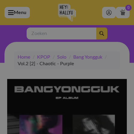
0
Menu
bmenu (Artiesten)
ubmenu (Merchandise)
Zoeken
bmenu (Exclusive)
Home
/
KPOP
/
Solo
/
Bang Yongguk
/
bmenu (Winkel)
Vol.2 [2] - Chaotic - Purple