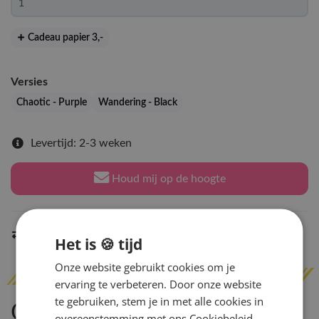
Cadeau papier 3
,-
Versies
Chaotic - Purple
Wandering - Black
Levertijd: 2-3 weken
Houd mij op de hoogte
Indien op voorraad
binnen 2 werkdagen
verzonden
Het is 🍪 tijd
Onze website gebruikt cookies om je
ervaring te verbeteren. Door onze website
te gebruiken, stem je in met alle cookies in
Omschrijving
overeenstemming met ons Cookiebeleid.