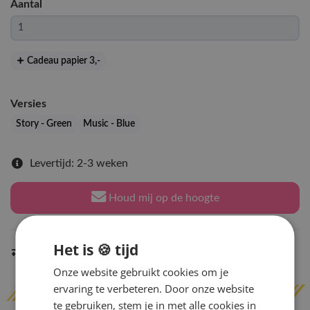
Aantal
Cadeau papier 3
,-
Versies
Story - Green
Music - Blue
Levertijd: 2-3 weken
Houd mij op de hoogte
Het is 🍪 tijd
Indien op voorraad
binnen 2 werkdagen
verzonden
Onze website gebruikt cookies om je
ervaring te verbeteren. Door onze website
te gebruiken, stem je in met alle cookies in