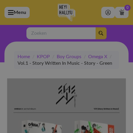
0
Menu
bmenu (Artiesten)
ubmenu (Merchandise)
Zoeken
bmenu (Exclusive)
Home
/
KPOP
/
Boy Groups
/
Omega X
/
bmenu (Winkel)
Vol.1 - Story Written In Music - Story - Green