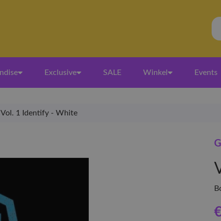
ndise
Exclusive
SALE
Winkel
Events
Vol. 1 Identify - White
G
V
B
€