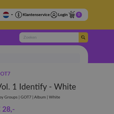
Klantenservice
Login
0
Zoeken
OT7
ol. 1 Identify - White
oy Groups | GOT7 | Album | White
 28
,-