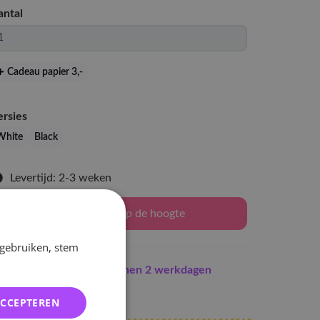
antal
Cadeau papier 3
,-
ersies
White
Black
Levertijd: 2-3 weken
Houd mij op de hoogte
 gebruiken, stem
Indien op voorraad
binnen 2 werkdagen
erzonden
ACCEPTEREN