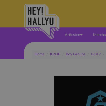
Artiesten
Mercha
Home
/
KPOP
/
Boy Groups
/
GOT7
/