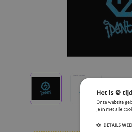
Het is 🍪 tij
Onze website gebr
je in met alle c
DETAILS WE