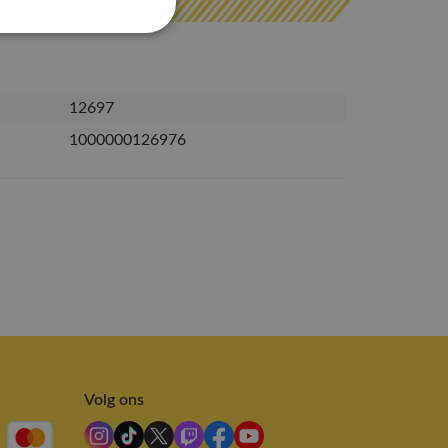
12697
1000000126976
Volg ons