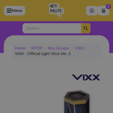
0
Menu
bmenu (Artiesten)
ubmenu (Merchandise)
Zoeken
bmenu (Exclusive)
Home
/
KPOP
/
Boy Groups
/
VIXX
/
bmenu (Winkel)
VIXX - Official Light Stick Ver. 2