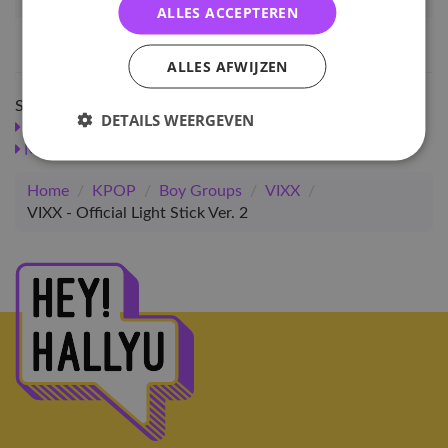
Artikelnummer
VIXX-OLS-V2
ALLES ACCEPTEREN
EAN nummer
5177982938708
ALLES AFWIJZEN
Shop meer
DETAILS WEERGEVEN
SALE
KPOP
Boy Groups
Merchandise
VIXX
Merchandise
Merchandise
Light Sticks
Home
/
KPOP
/
Boy Groups
/
VIXX
/
VIXX - Official Light Stick Ver. 2