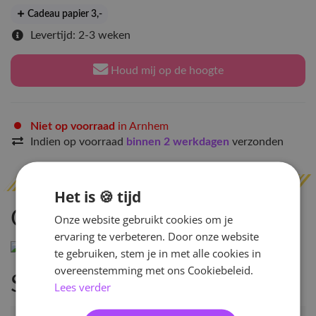
Cadeau papier 3
,-
Levertijd: 2-3 weken
Houd mij op de hoogte
Niet op voorraad
in Arnhem
Indien op voorraad
binnen 2 werkdagen
verzonden
Het is 🍪 tijd
Omschrijving
Onze website gebruikt cookies om je
ervaring te verbeteren. Door onze website
te gebruiken, stem je in met alle cookies in
overeenstemming met ons Cookiebeleid.
Specificaties
Lees verder