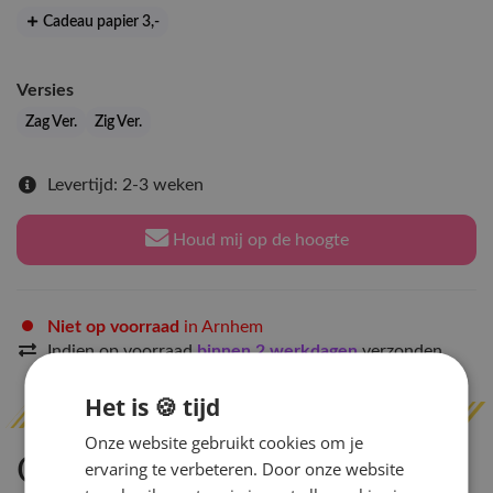
Cadeau papier 3
,-
Versies
Zag Ver.
Zig Ver.
Levertijd: 2-3 weken
Houd mij op de hoogte
Niet op voorraad
in Arnhem
Indien op voorraad
binnen 2 werkdagen
verzonden
Het is 🍪 tijd
Onze website gebruikt cookies om je
Omschrijving
ervaring te verbeteren. Door onze website