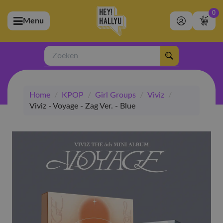
0
Menu
bmenu (Artiesten)
ubmenu (Merchandise)
Zoeken
bmenu (Exclusive)
Home
/
KPOP
/
Girl Groups
/
Viviz
/
bmenu (Winkel)
Viviz - Voyage - Zag Ver. - Blue