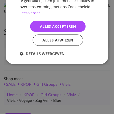
te gebruiken, stem je in met alle cookies in
overeenstemming met ons Cookiebeleid.
Lees verder
ALLES ACCEPTEREN
Specificaties
ALLES AFWIJZEN
Artikelnummer
VVZ-VY-PB2
EAN nummer
6986986106667
DETAILS WEERGEVEN
Release datum
08-11-2024
Shop meer
SALE
KPOP
Girl Groups
Viviz
Home
/
KPOP
/
Girl Groups
/
Viviz
/
Viviz - Voyage - Zag Ver. - Blue