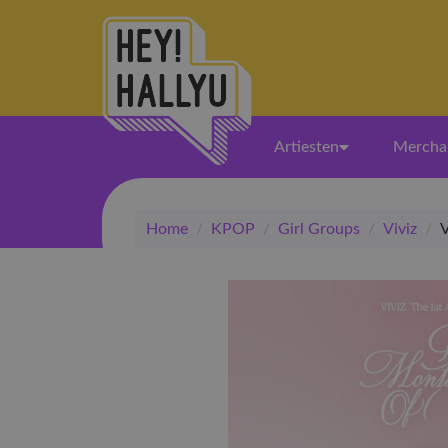
Artiesten
Mercha
Home
/
KPOP
/
Girl Groups
/
Viviz
/
V