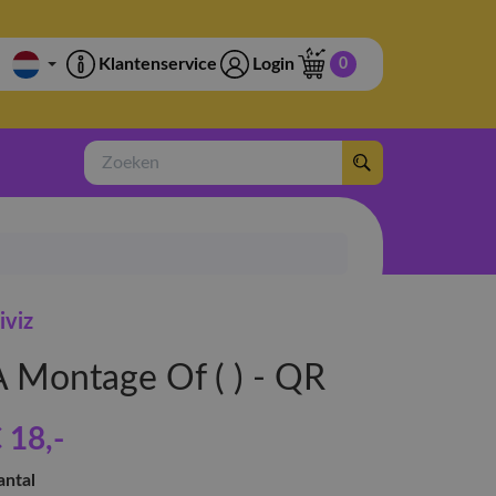
Klantenservice
Login
0
Zoeken
iviz
A Montage Of ( ) - QR
 18
,-
antal