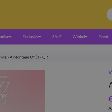
ndise
Exclusive
SALE
Winkel
Events
iviz - A Montage Of ( ) - QR
V
€
A