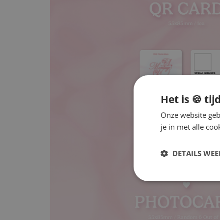
Het is 🍪 tij
Onze website gebr
je in met alle c
DETAILS WE