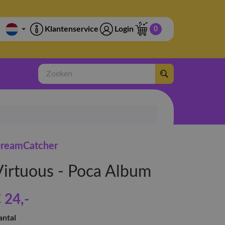
Klantenservice
Login
0
Zoeken
reamCatcher
Virtuous - Poca Album
 24
,-
antal