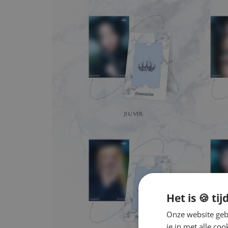
Het is 🍪 tij
Onze website gebr
je in met alle c