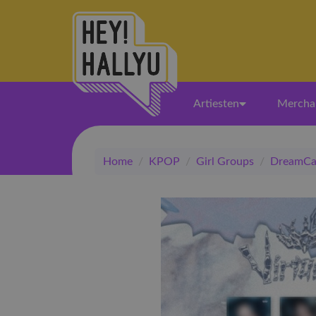
Artiesten
Mercha
Home
/
KPOP
/
Girl Groups
/
DreamCa