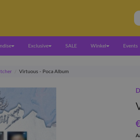
ndise
Exclusive
SALE
Winkel
Events
tcher
/
Virtuous - Poca Album
D
€
A