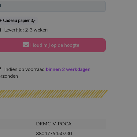
Cadeau papier 3
,-
Levertijd: 2-3 weken
Houd mij op de hoogte
Indien op voorraad
binnen 2 werkdagen
erzonden
DRMC-V-POCA
8804775450730