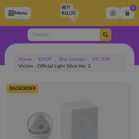
0
Menu
bmenu (Artiesten)
ubmenu (Merchandise)
Zoeken
bmenu (Exclusive)
Home
/
KPOP
/
Boy Groups
/
VICTON
/
bmenu (Winkel)
Victon - Official Light Stick Ver. 2
BACKORDER