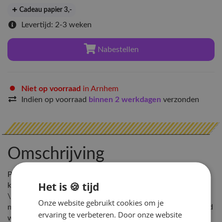
Cadeau papier 3
,-
Levertijd: 2-3 weken
Nabestellen
Niet op voorraad
in Arnhem
Indien op voorraad
binnen 2 werkdagen
verzonden
Omschrijving
Pre-order: Lightstick is momenteel niet op voorraad, maar
Het is 🍪 tijd
komt met de volgende Hey!Hallyu levering mee \n
\nLeverdatum: 1-4 weken. De levertijd hangt af van het
Onze website gebruikt cookies om je
moment waarop je besteld en wanneer de nieuwe voorraad
ervaring te verbeteren. Door onze website
wordt verzonden uit Zuid-Korea. \n \nLet op: Het kan