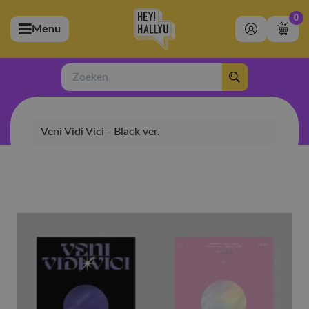
0
Menu
bmenu (Artiesten)
ubmenu (Merchandise)
Zoeken
bmenu (Exclusive)
Veni Vidi Vici - Black ver.
bmenu (Winkel)