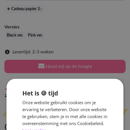
Cadeau papier 3
,-
Versies
Black ver.
Pink ver.
Levertijd: 2-3 weken
Houd mij op de hoogte
Niet op voorraad
in Arnhem
Het is 🍪 tijd
Indien op voorraad
binnen 2 werkdagen
verzonden
Onze website gebruikt cookies om je
ervaring te verbeteren. Door onze website
te gebruiken, stem je in met alle cookies in
overeenstemming met ons Cookiebeleid.
Omschrijving