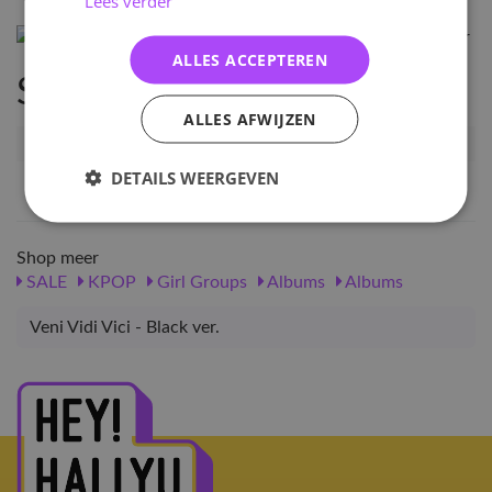
Lees verder
ALLES ACCEPTEREN
Specificaties
ALLES AFWIJZEN
Artikelnummer
19162
DETAILS WEERGEVEN
EAN nummer
1000000191622
Shop meer
SALE
KPOP
Girl Groups
Albums
Albums
Veni Vidi Vici - Black ver.