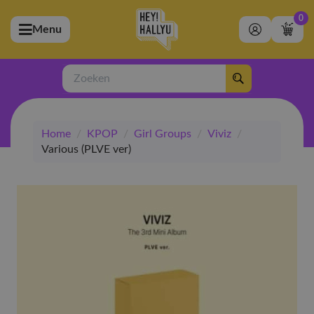
0
Menu
bmenu (Artiesten)
ubmenu (Merchandise)
Zoeken
bmenu (Exclusive)
Home
/
KPOP
/
Girl Groups
/
Viviz
/
bmenu (Winkel)
Various (PLVE ver)