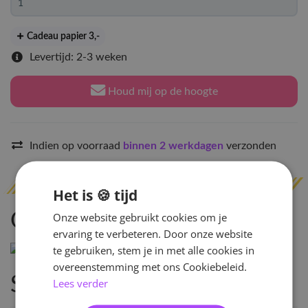
Cadeau papier 3
,-
Levertijd: 2-3 weken
Houd mij op de hoogte
Indien op voorraad
binnen 2 werkdagen
verzonden
Het is 🍪 tijd
Omschrijving
Onze website gebruikt cookies om je
ervaring te verbeteren. Door onze website
te gebruiken, stem je in met alle cookies in
overeenstemming met ons Cookiebeleid.
Specificaties
Lees verder