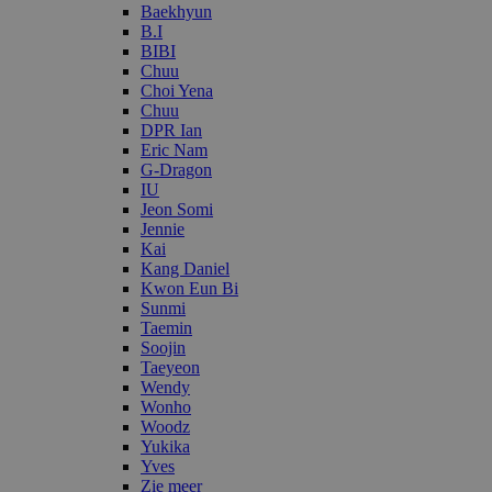
Baekhyun
B.I
BIBI
Chuu
Choi Yena
Chuu
DPR Ian
Eric Nam
G-Dragon
IU
Jeon Somi
Jennie
Kai
Kang Daniel
Kwon Eun Bi
Sunmi
Taemin
Soojin
Taeyeon
Wendy
Wonho
Woodz
Yukika
Yves
Zie meer