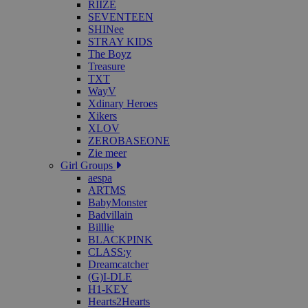
RIIZE
SEVENTEEN
SHINee
STRAY KIDS
The Boyz
Treasure
TXT
WayV
Xdinary Heroes
Xikers
XLOV
ZEROBASEONE
Zie meer
Girl Groups
aespa
ARTMS
BabyMonster
Badvillain
Billlie
BLACKPINK
CLASS:y
Dreamcatcher
(G)I-DLE
H1-KEY
Hearts2Hearts