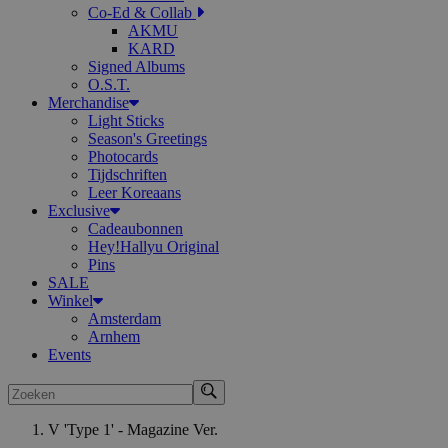
Co-Ed & Collab
AKMU
KARD
Signed Albums
O.S.T.
Merchandise
Light Sticks
Season's Greetings
Photocards
Tijdschriften
Leer Koreaans
Exclusive
Cadeaubonnen
Hey!Hallyu Original
Pins
SALE
Winkel
Amsterdam
Arnhem
Events
Zoeken
V 'Type 1' - Magazine Ver.