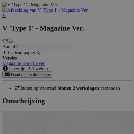
V
V 'Type 1' - Magazine Ver.
€ 52
,-
Aantal
Cadeau papier 3
,-
Versies
Magazine
Hard Cover
Levertijd: 2-3 weken
Houd mij op de hoogte
Indien op voorraad
binnen 2 werkdagen
verzonden
Omschrijving