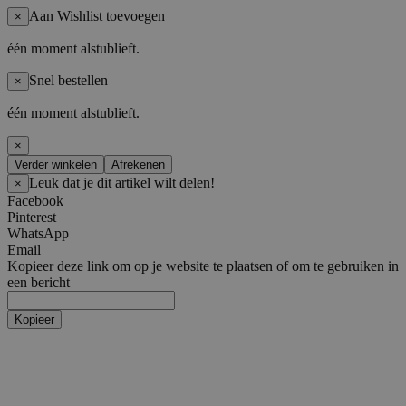
Aan Wishlist toevoegen
×
één moment alstublieft.
Snel bestellen
×
één moment alstublieft.
×
Verder winkelen
Afrekenen
Leuk dat je dit artikel wilt delen!
×
Facebook
Pinterest
WhatsApp
Email
Kopieer deze link om op je website te plaatsen of om te gebruiken in
een bericht
Kopieer
Artiesten
Boy Groups
AHOF
ATEEZ