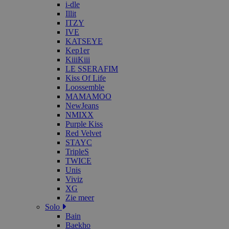
i-dle
Illit
ITZY
IVE
KATSEYE
Kep1er
KiiiKiii
LE SSERAFIM
Kiss Of Life
Loossemble
MAMAMOO
NewJeans
NMIXX
Purple Kiss
Red Velvet
STAYC
TripleS
TWICE
Unis
Viviz
XG
Zie meer
Solo
Bain
Baekho