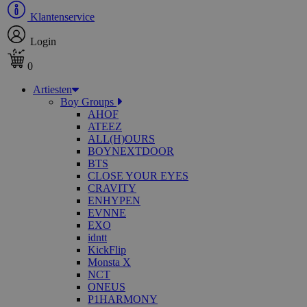
Klantenservice
Login
0
Artiesten
Boy Groups
AHOF
ATEEZ
ALL(H)OURS
BOYNEXTDOOR
BTS
CLOSE YOUR EYES
CRAVITY
ENHYPEN
EVNNE
EXO
idntt
KickFlip
Monsta X
NCT
ONEUS
P1HARMONY