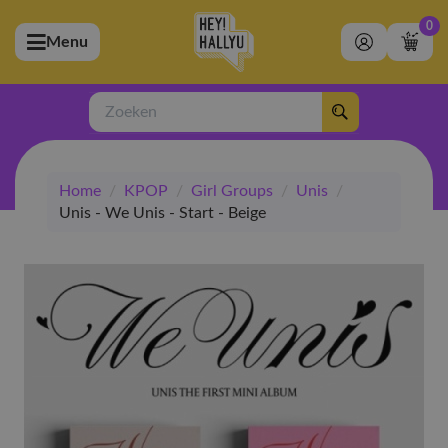
0
Menu
bmenu (Artiesten)
ubmenu (Merchandise)
Zoeken
bmenu (Exclusive)
Home
/
KPOP
/
Girl Groups
/
Unis
/
bmenu (Winkel)
Unis - We Unis - Start - Beige