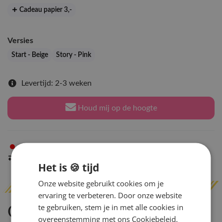
Cadeau papier 3
,-
Versies
Start - Beige
Story - Pink
Levertijd: 2-3 weken
Houd mij op de hoogte
Niet op voorraad
in Arnhem
Indien op voorraad
binnen 2 werkdagen
verzonden
Het is 🍪 tijd
Onze website gebruikt cookies om je
ervaring te verbeteren. Door onze website
te gebruiken, stem je in met alle cookies in
Omschrijving
overeenstemming met ons Cookiebeleid.