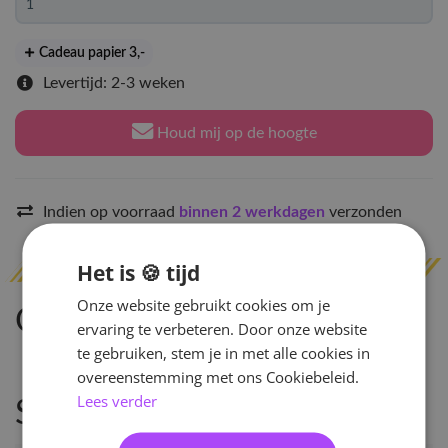
Cadeau papier 3
,-
Levertijd: 2-3 weken
Houd mij op de hoogte
Indien op voorraad
binnen 2 werkdagen
verzonden
Het is 🍪 tijd
Onze website gebruikt cookies om je
Omschrijving
ervaring te verbeteren. Door onze website
te gebruiken, stem je in met alle cookies in
overeenstemming met ons Cookiebeleid.
Lees verder
Specificaties