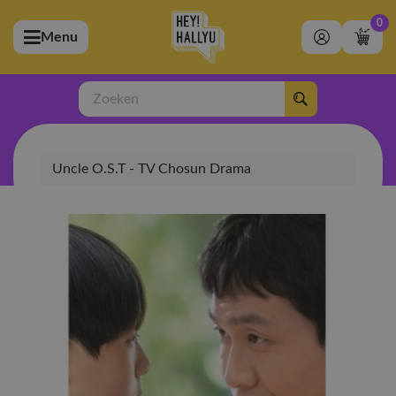
0
Menu
bmenu (Artiesten)
ubmenu (Merchandise)
Zoeken
bmenu (Exclusive)
Uncle O.S.T - TV Chosun Drama
bmenu (Winkel)