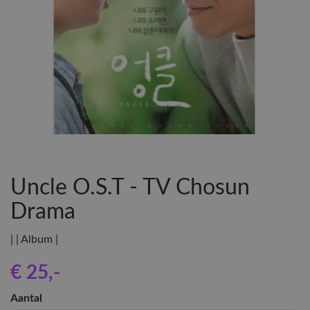
Uncle O.S.T - TV Chosun
Drama
| | Album |
€ 25
,-
Aantal