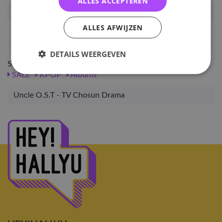
ALLES ACCEPTEREN
Artikelnummer
17037
ALLES AFWIJZEN
EAN nummer
1000000170375
DETAILS WEERGEVEN
Shop meer
SALE
KPOP
Albums
Uncle O.S.T - TV Chosun Drama