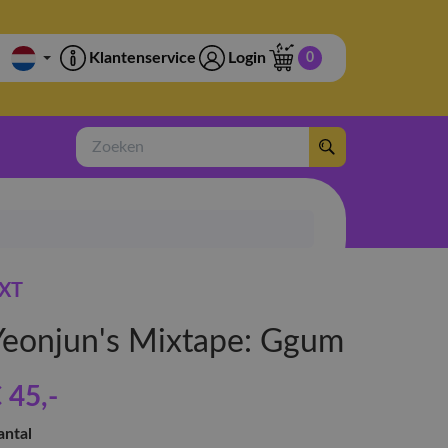
Klantenservice
Login
0
Zoeken
XT
Yeonjun's Mixtape: Ggum
 45
,-
antal