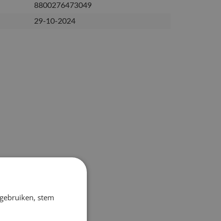
8800276473049
29-10-2024
 gebruiken, stem