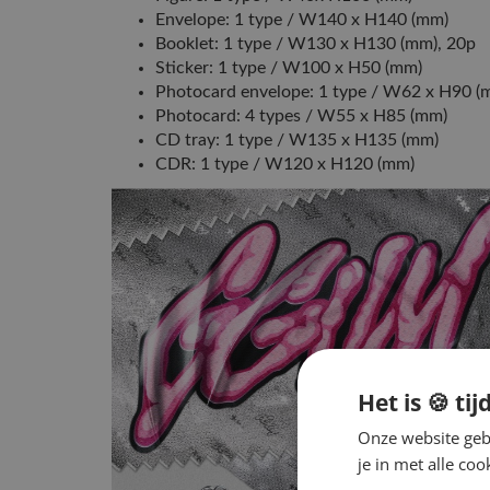
Envelope: 1 type / W140 x H140 (mm)
Booklet: 1 type / W130 x H130 (mm), 20p
Sticker: 1 type / W100 x H50 (mm)
Photocard envelope: 1 type / W62 x H90 (
Photocard: 4 types / W55 x H85 (mm)
CD tray: 1 type / W135 x H135 (mm)
CDR: 1 type / W120 x H120 (mm)
Het is 🍪 tij
Onze website gebr
je in met alle c