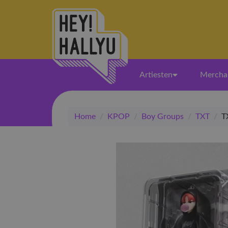
Artiesten
Mercha
Home
/
KPOP
/
Boy Groups
/
TXT
/
T