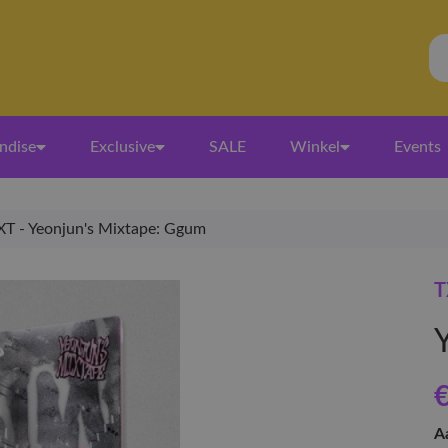
ndise
Exclusive
SALE
Winkel
Events
XT - Yeonjun's Mixtape: Ggum
T
€
A