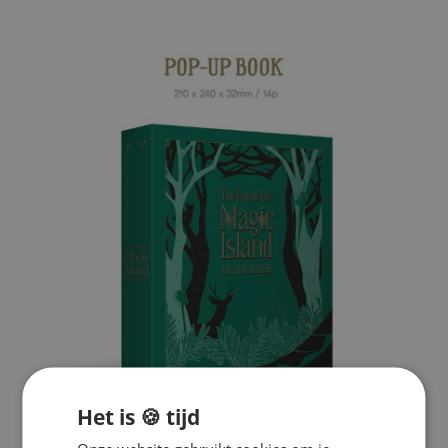
Het is 🍪 tijd