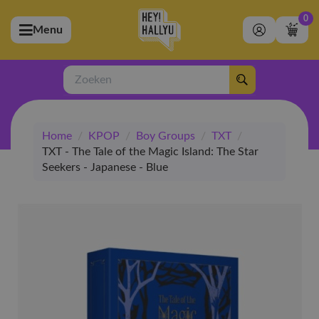
0
Menu
bmenu (Artiesten)
ubmenu (Merchandise)
Zoeken
bmenu (Exclusive)
Home
/
KPOP
/
Boy Groups
/
TXT
/
bmenu (Winkel)
TXT - The Tale of the Magic Island: The Star
Seekers - Japanese - Blue