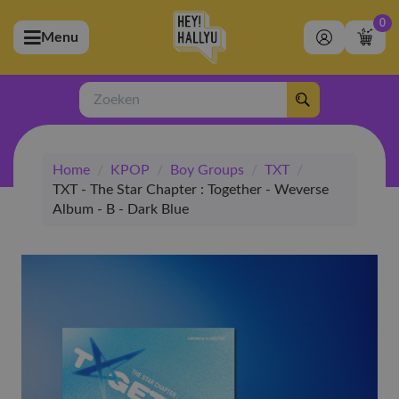
0
Menu
bmenu (Artiesten)
ubmenu (Merchandise)
Zoeken
bmenu (Exclusive)
Home
/
KPOP
/
Boy Groups
/
TXT
/
bmenu (Winkel)
TXT - The Star Chapter : Together - Weverse
Album - B - Dark Blue