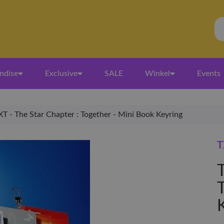
ndise
Exclusive
SALE
Winkel
Events
XT - The Star Chapter : Together - Mini Book Keyring
T
T