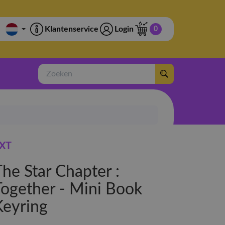
Klantenservice
Login
0
Zoeken
XT
he Star Chapter :
Together - Mini Book
Keyring