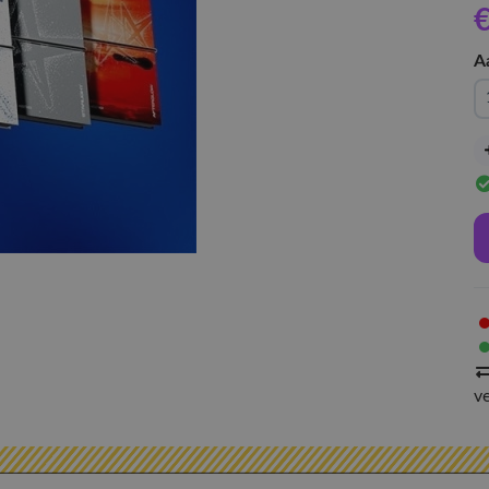
€
A
v