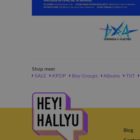
Shop meer
SALE
KPOP
Boy Groups
Albums
TXT
Blog