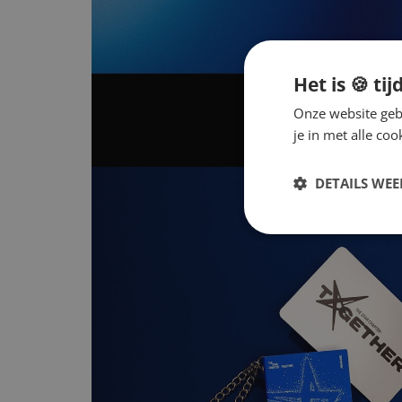
Het is 🍪 tij
Onze website gebr
je in met alle c
DETAILS WE