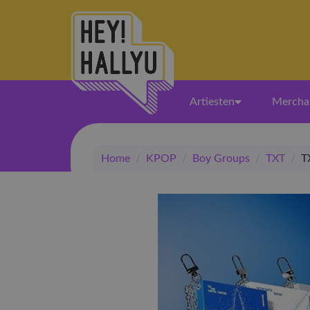
Artiesten
Mercha
Home
/
KPOP
/
Boy Groups
/
TXT
/
T