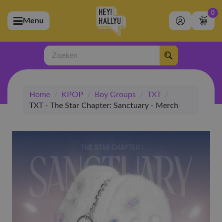
0
Menu
bmenu (Artiesten)
ubmenu (Merchandise)
Zoeken
bmenu (Exclusive)
Home
/
KPOP
/
Boy Groups
/
TXT
/
bmenu (Winkel)
TXT - The Star Chapter: Sanctuary - Merch