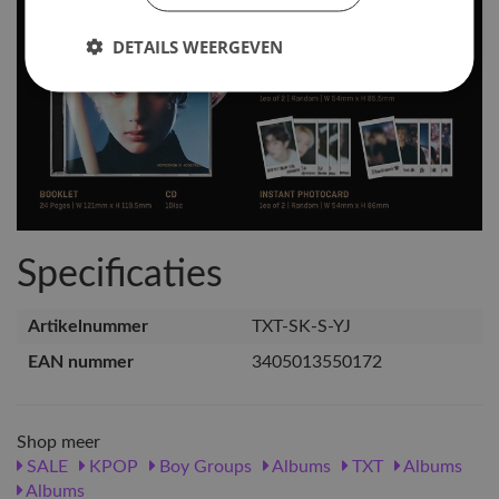
DETAILS WEERGEVEN
Specificaties
Artikelnummer
TXT-SK-S-YJ
EAN nummer
3405013550172
Shop meer
SALE
KPOP
Boy Groups
Albums
TXT
Albums
Albums