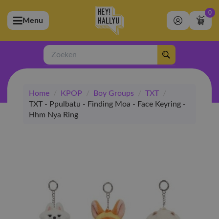
0
Menu
bmenu (Artiesten)
ubmenu (Merchandise)
Zoeken
bmenu (Exclusive)
Home
/
KPOP
/
Boy Groups
/
TXT
/
bmenu (Winkel)
TXT - Ppulbatu - Finding Moa - Face Keyring -
Hhm Nya Ring