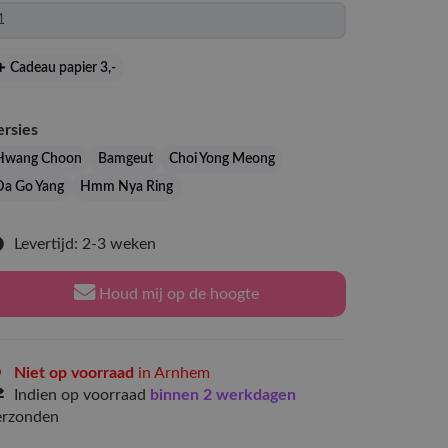
Cadeau papier 3
,-
ersies
Hwang Choon
Bamgeut
Choi Yong Meong
Da Go Yang
Hmm Nya Ring
Levertijd: 2-3 weken
Houd mij op de hoogte
Niet op voorraad
in Arnhem
Indien op voorraad
binnen 2 werkdagen
erzonden