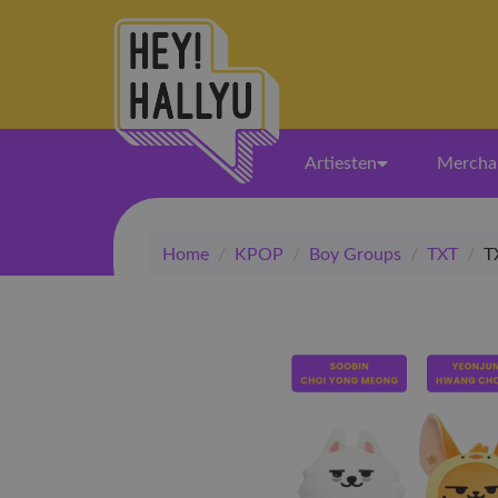
Artiesten
Mercha
Home
/
KPOP
/
Boy Groups
/
TXT
/
T