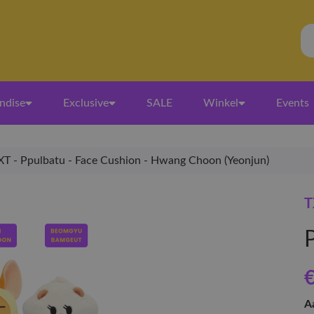
ndise
Exclusive
SALE
Winkel
Events
XT - Ppulbatu - Face Cushion - Hwang Choon (Yeonjun)
T
€
A