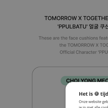
Het is 🍪 tij
Onze website gebr
je in met alle c