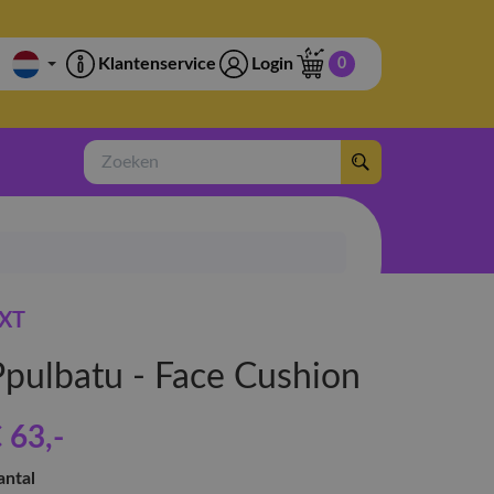
Klantenservice
Login
0
Zoeken
XT
Ppulbatu - Face Cushion
 63
,-
antal