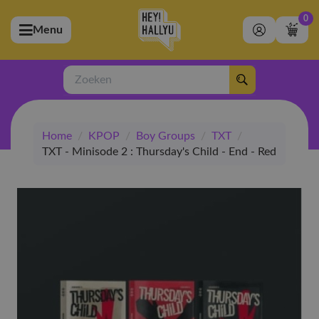
0
Menu
bmenu (Artiesten)
ubmenu (Merchandise)
Zoeken
bmenu (Exclusive)
Home
/
KPOP
/
Boy Groups
/
TXT
/
bmenu (Winkel)
TXT - Minisode 2 : Thursday's Child - End - Red