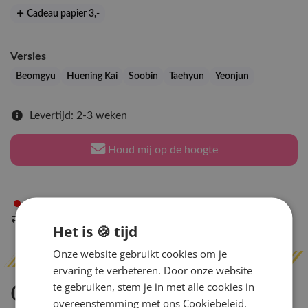
Cadeau papier 3
,-
Versies
Beomgyu
Huening Kai
Soobin
Taehyun
Yeonjun
Levertijd: 2-3 weken
Houd mij op de hoogte
Niet op voorraad
in Arnhem
Indien op voorraad
binnen 2 werkdagen
verzonden
Het is 🍪 tijd
Onze website gebruikt cookies om je
ervaring te verbeteren. Door onze website
te gebruiken, stem je in met alle cookies in
Omschrijving
overeenstemming met ons Cookiebeleid.