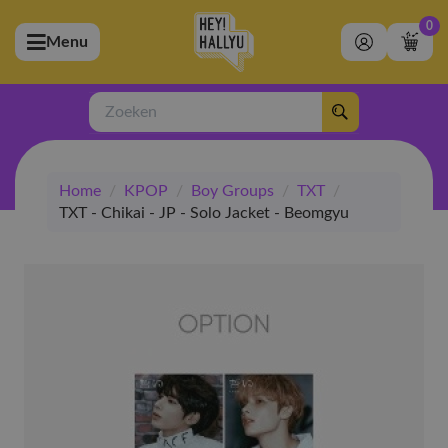
0
Menu
bmenu (Artiesten)
ubmenu (Merchandise)
Zoeken
bmenu (Exclusive)
Home
/
KPOP
/
Boy Groups
/
TXT
/
bmenu (Winkel)
TXT - Chikai - JP - Solo Jacket - Beomgyu