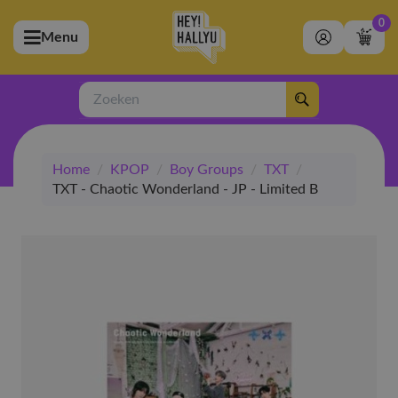
0
Menu
bmenu (Artiesten)
ubmenu (Merchandise)
Zoeken
bmenu (Exclusive)
Home
/
KPOP
/
Boy Groups
/
TXT
/
bmenu (Winkel)
TXT - Chaotic Wonderland - JP - Limited B