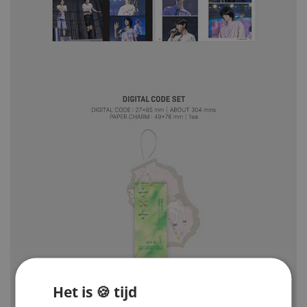
Het is 🍪 tijd