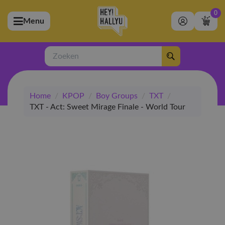
0
Menu
bmenu (Artiesten)
ubmenu (Merchandise)
Zoeken
bmenu (Exclusive)
Home
/
KPOP
/
Boy Groups
/
TXT
/
bmenu (Winkel)
TXT - Act: Sweet Mirage Finale - World Tour