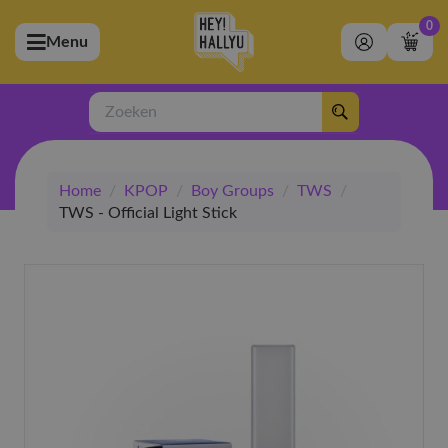
0
Menu
bmenu (Artiesten)
ubmenu (Merchandise)
Zoeken
bmenu (Exclusive)
Home
/
KPOP
/
Boy Groups
/
TWS
/
bmenu (Winkel)
TWS - Official Light Stick