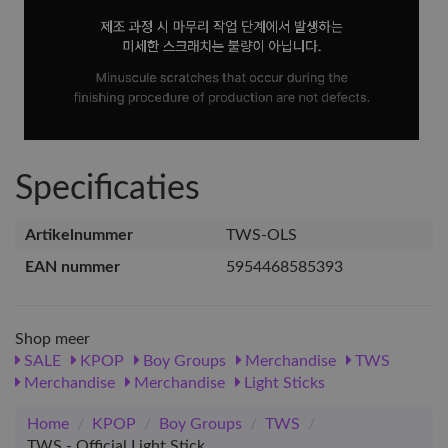
Specificaties
Artikelnummer
TWS-OLS
EAN nummer
5954468585393
Shop meer
SALE
KPOP
Boy Groups
Merchandise
TWS
Merchandise
Merchandise
Light Sticks
Home
/
KPOP
/
Boy Groups
/
TWS
/
TWS - Official Light Stick