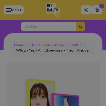
0
Menu
bmenu (Artiesten)
ubmenu (Merchandise)
Zoeken
bmenu (Exclusive)
Home
/
KPOP
/
Girl Groups
/
TWICE
/
bmenu (Winkel)
TWICE - Yes, I Am Chaeyoung - Neon Pink ver.