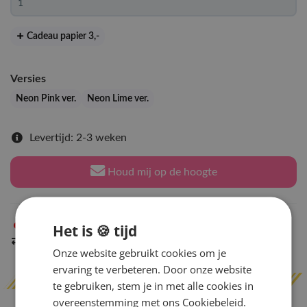
Cadeau papier 3
,-
Versies
Neon Pink ver.
Neon Lime ver.
Levertijd: 2-3 weken
Houd mij op de hoogte
Niet op voorraad
in Arnhem
Het is 🍪 tijd
Indien op voorraad
binnen 2 werkdagen
verzonden
Onze website gebruikt cookies om je
ervaring te verbeteren. Door onze website
te gebruiken, stem je in met alle cookies in
overeenstemming met ons Cookiebeleid.