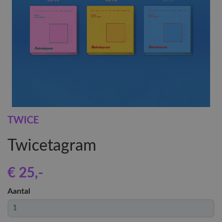
TWICE
Twicetagram
€ 25
,-
Aantal