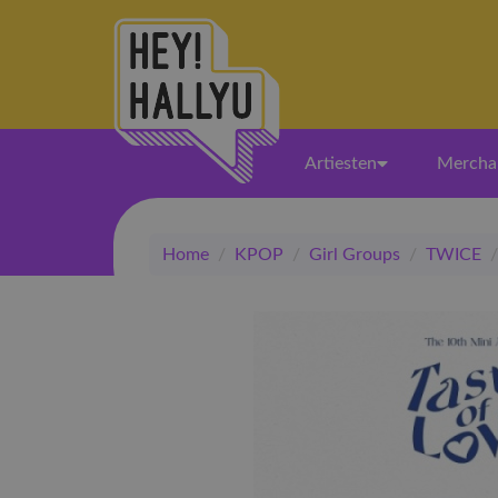
Artiesten
Mercha
Home
/
KPOP
/
Girl Groups
/
TWICE
/