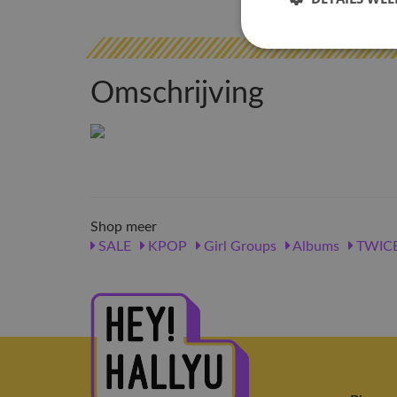
Omschrijving
Shop meer
SALE
KPOP
Girl Groups
Albums
TWIC