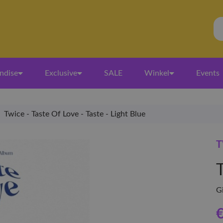
ndise
Exclusive
SALE
Winkel
Events
Twice - Taste Of Love - Taste - Light Blue
T
Gi
€