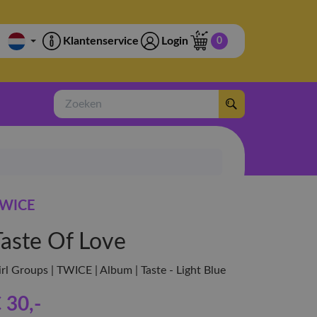
Klantenservice
Login
0
Zoeken
WICE
Taste Of Love
rl Groups | TWICE | Album | Taste - Light Blue
 30
,-