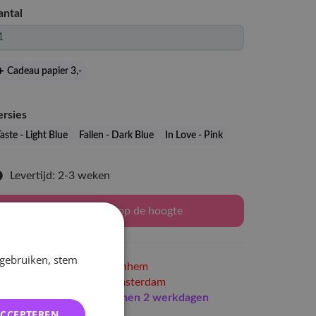
antal
Cadeau papier 3
,-
ersies
aste - Light Blue
Fallen - Dark Blue
In Love - Pink
Levertijd: 2-3 weken
Houd mij op de hoogte
 gebruiken, stem
Niet op voorraad
in Arnhem
Niet op voorraad
in Amsterdam
Indien op voorraad
binnen 2 werkdagen
ACCEPTEREN
erzonden