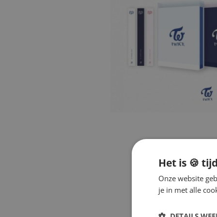
Het is 🍪 tij
Onze website gebr
je in met alle c
DETAILS WE