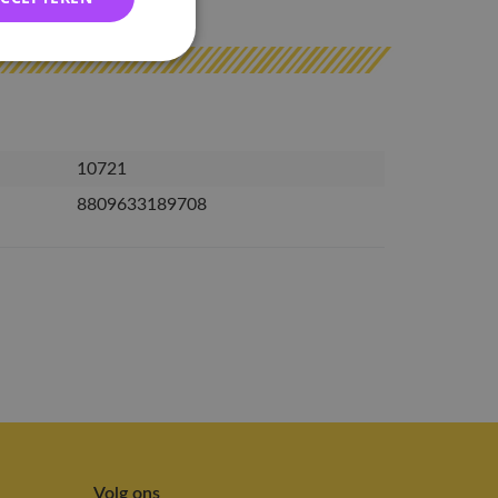
10721
8809633189708
Volg ons