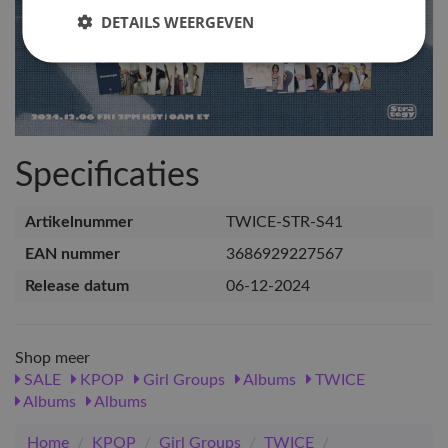
DETAILS WEERGEVEN
Specificaties
Artikelnummer
TWICE-STR-S41
EAN nummer
3686929227567
Release datum
06-12-2024
Shop meer
SALE
KPOP
Girl Groups
Albums
TWICE
Albums
Albums
Home
/
KPOP
/
Girl Groups
/
TWICE
/