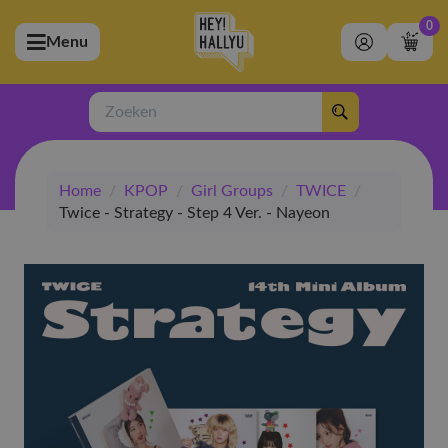
0
Menu
bmenu (Artiesten)
ubmenu (Merchandise)
Zoeken
bmenu (Exclusive)
Home
/
KPOP
/
Girl Groups
/
TWICE
/
bmenu (Winkel)
Twice - Strategy - Step 4 Ver. - Nayeon