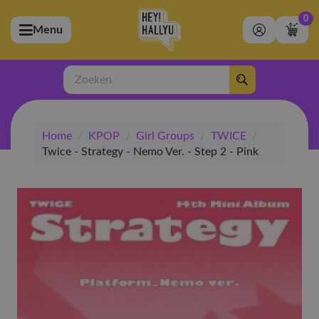
0
Menu
bmenu (Artiesten)
ubmenu (Merchandise)
Zoeken
bmenu (Exclusive)
Home
/
KPOP
/
Girl Groups
/
TWICE
/
bmenu (Winkel)
Twice - Strategy - Nemo Ver. - Step 2 - Pink