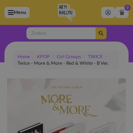
0
Menu
bmenu (Artiesten)
ubmenu (Merchandise)
Zoeken
bmenu (Exclusive)
Home
/
KPOP
/
Girl Groups
/
TWICE
/
bmenu (Winkel)
Twice - More & More - Red & White - B Ver.