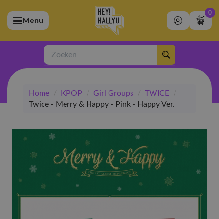
0
Menu
bmenu (Artiesten)
ubmenu (Merchandise)
Zoeken
bmenu (Exclusive)
Home
/
KPOP
/
Girl Groups
/
TWICE
/
bmenu (Winkel)
Twice - Merry & Happy - Pink - Happy Ver.